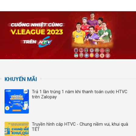
KHUYẾN MÃI
Trả 1 lần trúng 1 năm khi thanh toán cước HTVC
trên Zalopay
Truyền hình cáp HTVC - Chung niềm vui, khui quà
TẾT