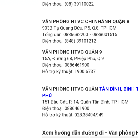
Điện thoại: (08) 39110022
VĂN PHÒNG HTVC CHI NHÁNH QUẬN 8
903B Tạ Quang Bửu, P.5, Q.8, TP.HCM
Tổng đài: 0886682200 - 0888001515
Điện thoại: (848) 39101212
VĂN PHÒNG HTVC QUẬN 9
15A, Đường 68, P.Hiệp Phú, Q.9
Điện thoại: 0886461900
Hỗ trợ kỹ thuật: 1900 6737
VĂN PHÒNG HTVC QUẬN
TÂN BÌNH
,
BÌNH 
PHÚ
151 Bàu Cát, P. 14, Quận Tân Bình, TP. HCM
Điện thoại: 0886461900
Hỗ trợ kỹ thuật: 028.38494.949
Xem hướng dẫn đường đi - Văn phòn