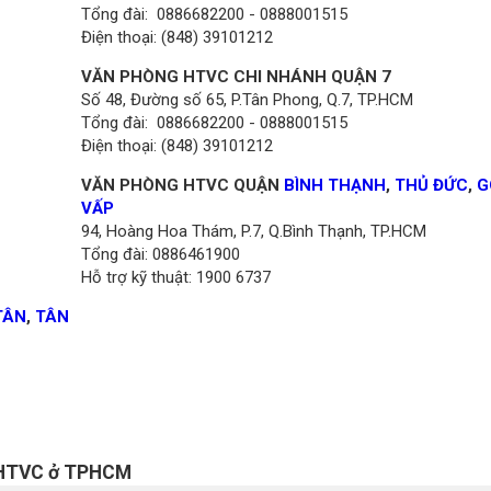
Tổng đài: 0886682200 - 0888001515
Điện thoại: (848) 39101212
VĂN PHÒNG HTVC CHI NHÁNH QUẬN 7
Số 48, Đường số 65, P.Tân Phong, Q.7, TP.HCM
Tổng đài: 0886682200 - 0888001515
Điện thoại: (848) 39101212
VĂN PHÒNG HTVC QUẬN
BÌNH THẠNH
,
THỦ ĐỨC
,
G
VẤP
94, Hoàng Hoa Thám, P.7, Q.Bình Thạnh, TP.HCM
Tổng đài: 0886461900
Hỗ trợ kỹ thuật: 1900 6737
TÂN
,
TÂN
g HTVC ở TPHCM