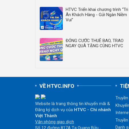
HTVC Triển khai chương trình “Tri
Ân Khách Hàng - Gửi Ngàn Niềm
Vui”
ĐÓNG CƯỚC THUÊ BAO, TRAO
NGAY QUÀ TẶNG CÙNG HTVC
VỀ HTVC.INFO
TIỆ
Truyền
Website là trang thông tin khuyến mãi &
Khuyến
Đăng ký dịch vụ của
HTVC - Chi nhánh
Interne
Việt Thành
Truyền
Văn phòng giao dịch
Danh s
Số 12 đường 817A Tạ Quang Bửu ,