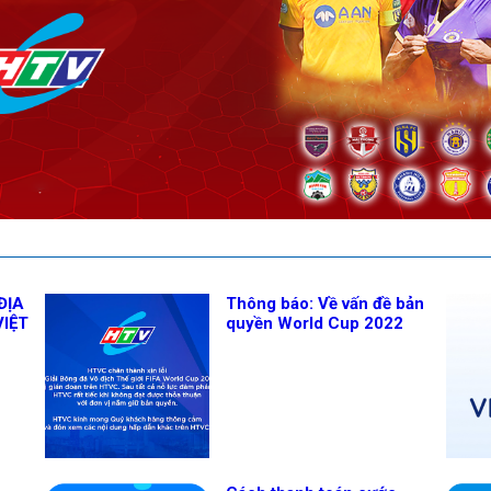
ĐỊA
Thông báo: Về vấn đề bản
VIỆT
quyền World Cup 2022