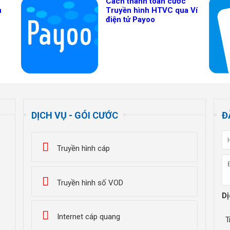
Cách thanh toán cước
n
Truyền hình HTVC qua Ví
điện tử Payoo
DỊCH VỤ - GÓI CƯỚC
Đ
Truyền hình cáp
Truyền hình số VOD
Dị
Internet cáp quang
T