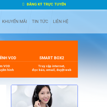
ĐĂNG KÝ TRỰC TUYẾN
KHUYẾN MÃI
TIN TỨC
LIÊN HỆ
HÌNH VOD
SMART BOX2
im VOD
Truy cập internet,
uyền hình
đọc báo, email, duyệt web