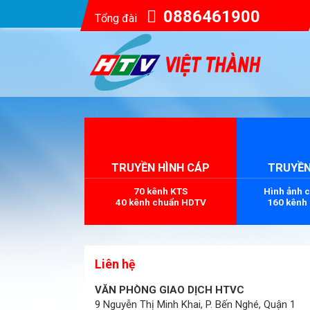
0886461900
Tổng đài
TRUYỀN HÌNH CÁP
TRUYỀN
70 kênh KTS
Hình ảnh 
40 kênh chuẩn HDTV
160 kênh
Liên hệ
VĂN PHÒNG GIAO DỊCH HTVC
9 Nguyễn Thị Minh Khai, P. Bến Nghé, Quận 1