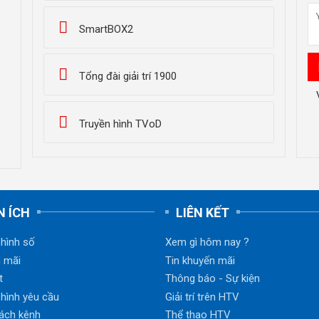
SmartBOX2
Tổng đài giải trí 1900
Truyền hình TVoD
N ÍCH
LIÊN KẾT
 hình số
Xem gì hôm nay ?
 mãi
Tin khuyến mãi
t
Thông báo - Sự kiện
 hình yêu cầu
Giải trí trên HTV
ách kênh
Thể thao HTV