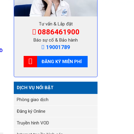
Tư vấn & Lắp đặt
0886461900
Báo sự cố & Bảo hành
19001789
Ò
ĐĂNG KÝ MIỄN PHÍ
DỊCH VỤ NỔI BẬT
Phòng giao dịch
Đăng ký Online
Truyền hình VOD