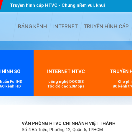
Truyền hình cáp HTVC - Chung niềm vui, khui
quà TẾT
...
BẢNG KÊNH
INTERNET
TRUYỀN HÌNH CÁP
 HÌNH SỐ
INTERNET HTVC
TRUYỀN 
chuẩn FullHD
công nghệ DOCSIS
Kho ph
 60 kênh HD
Tốc độ cao 20Mbps
80 kênh tr
VĂN PHÒNG HTVC CHI NHÁNH VIỆT THÀNH
Số 4 Bà Triệu, Phường 12, Quận 5, TPHCM