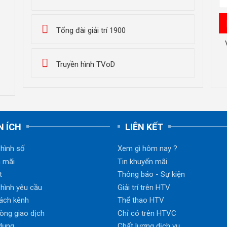
Tổng đài giải trí 1900
Truyền hình TVoD
N ÍCH
LIÊN KẾT
 hình số
Xem gì hôm nay ?
 mãi
Tin khuyến mãi
t
Thông báo - Sự kiện
 hình yêu cầu
Giải trí trên HTV
ách kênh
Thể thao HTV
òng giao dịch
Chỉ có trên HTVC
dụng
Chất lượng dịch vụ