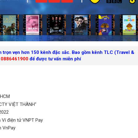
m trọn vẹn hơn 150 kênh đặc sắc. Bao gồm kênh
TLC (Travel &
:
0886461900
để được tư vấn miễn phí
TPHCM
 CTY VIỆT THÀNH"
2022
 Ví điện tử VNPT Pay
n VnPay