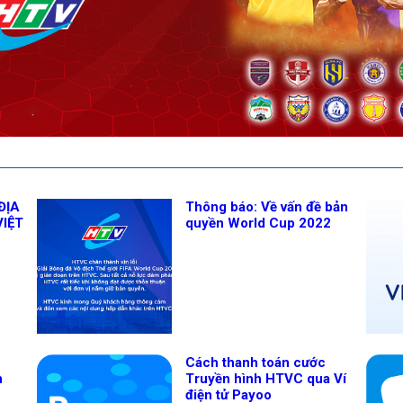
ĐỊA
Thông báo: Về vấn đề bản
VIỆT
quyền World Cup 2022
Cách thanh toán cước
n
Truyền hình HTVC qua Ví
điện tử Payoo