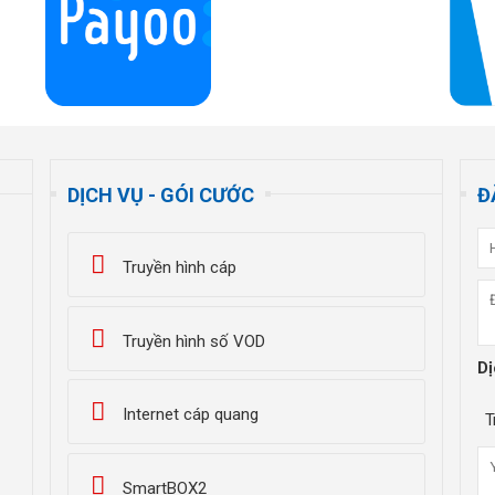
DỊCH VỤ - GÓI CƯỚC
Đ
Truyền hình cáp
Truyền hình số VOD
Dị
Internet cáp quang
T
SmartBOX2