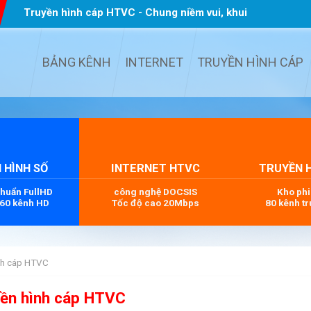
Truyền hình cáp HTVC - Chung niềm vui, khui
quà TẾT
...
BẢNG KÊNH
INTERNET
TRUYỀN HÌNH CÁP
 HÌNH SỐ
INTERNET HTVC
TRUYỀN 
chuẩn FullHD
công nghệ DOCSIS
Kho ph
 60 kênh HD
Tốc độ cao 20Mbps
80 kênh tr
ình cáp HTVC
yền hình cáp HTVC