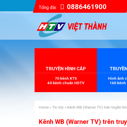
0886461900
Tổng đài
TRUYỀN HÌNH CÁP
TRUYỀN
70 kênh KTS
Hình ảnh 
40 kênh chuẩn HDTV
160 kênh
Home
»
Tin tức
»
Kênh WB (Warner TV) trên truyền h
Kênh WB (Warner TV) trên tru