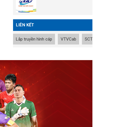
LIÊN KẾT
Lắp truyền hình cáp
VTVCab
SCTV
Tin nhanh B