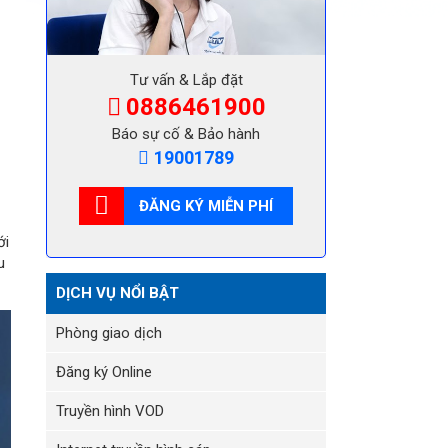
Tư vấn & Lắp đặt
0886461900
Báo sự cố & Bảo hành
19001789
ĐĂNG KÝ MIỄN PHÍ
ới
u
DỊCH VỤ NỔI BẬT
Phòng giao dịch
Đăng ký Online
Truyền hình VOD