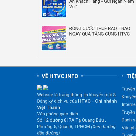
Ân Khách Hàng - Gửi Ngàn Niềm
Vui”
ĐÓNG CƯỚC THUÊ BAO, TRAO
NGAY QUÀ TẶNG CÙNG HTVC
VỀ HTVC.INFO
TIỆ
Truyền
Website là trang thông tin khuyến mãi &
Khuyến
Đăng ký dịch vụ của
HTVC - Chi nhánh
Interne
Việt Thành
Truyền
Văn phòng giao dịch
Danh s
Số 12 đường 817A Tạ Quang Bửu ,
Phường 5, Quận 8, TP.HCM
(Xem hướng
Văn ph
dẫn đường)
Tuyển 