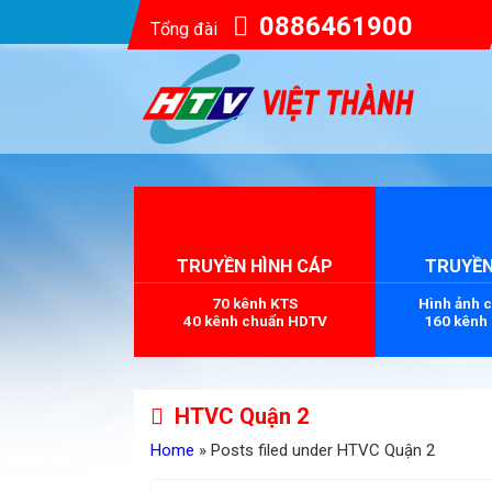
0886461900
Tổng đài
TRUYỀN HÌNH CÁP
TRUYỀN
70 kênh KTS
Hình ảnh 
40 kênh chuẩn HDTV
160 kênh
HTVC Quận 2
Home
» Posts filed under HTVC Quận 2