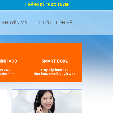
ĐĂNG KÝ TRỰC TUYẾN
KHUYẾN MÃI
TIN TỨC
LIÊN HỆ
HÌNH VOD
SMART BOX2
im VOD
Truy cập internet,
uyền hình
đọc báo, email, duyệt web