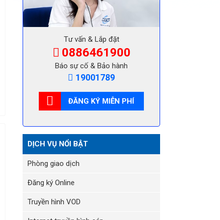
Tư vấn & Lắp đặt
0886461900
Báo sự cố & Bảo hành
19001789
ĐĂNG KÝ MIỄN PHÍ
DỊCH VỤ NỔI BẬT
Phòng giao dịch
Đăng ký Online
Truyền hình VOD