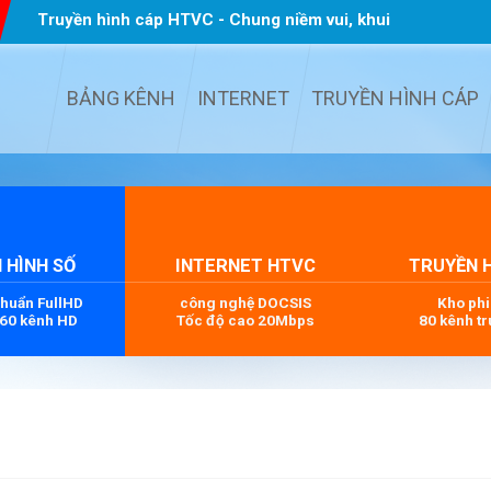
Truyền hình cáp HTVC - Chung niềm vui, khui
quà TẾT
...
BẢNG KÊNH
INTERNET
TRUYỀN HÌNH CÁP
 HÌNH SỐ
INTERNET HTVC
TRUYỀN 
chuẩn FullHD
công nghệ DOCSIS
Kho ph
 60 kênh HD
Tốc độ cao 20Mbps
80 kênh tr