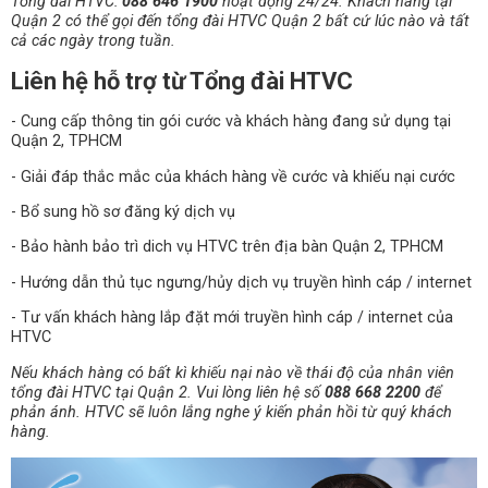
Tổng đài HTVC:
088 646 1900
hoạt động 24/24. Khách hàng tại
Quận 2 có thể gọi đến tổng đài HTVC Quận 2 bất cứ lúc nào và tất
cả các ngày trong tuần.
Liên hệ hỗ trợ từ Tổng đài HTVC
- Cung cấp thông tin gói cước và khách hàng đang sử dụng tại
Quận 2, TPHCM
- Giải đáp thắc mắc của khách hàng về cước và khiếu nại cước
- Bổ sung hồ sơ đăng ký dịch vụ
- Bảo hành bảo trì dich vụ HTVC trên địa bàn Quận 2, TPHCM
- Hướng dẫn thủ tục ngưng/hủy dịch vụ truyền hình cáp / internet
- Tư vấn khách hàng lắp đặt mới truyền hình cáp / internet của
HTVC
Nếu khách hàng có bất kì khiếu nại nào về thái độ của nhân viên
tổng đài HTVC tại Quận 2. Vui lòng liên hệ số
088 668 2200
để
phản ánh. HTVC sẽ luôn lắng nghe ý kiến phản hồi từ quý khách
hàng.