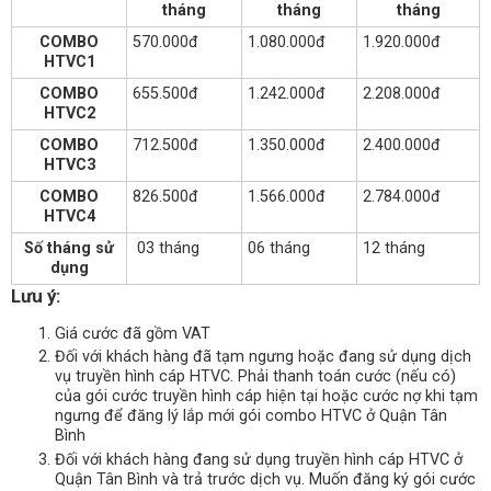
tháng
tháng
tháng
COMBO
570.000đ
1.080.000đ
1.920.000đ
HTVC1
COMBO
655.500đ
1.242.000đ
2.208.000đ
HTVC2
COMBO
712.500đ
1.350.000đ
2.400.000đ
HTVC3
COMBO
826.500đ
1.566.000đ
2.784.000đ
HTVC4
Số tháng sử
03 tháng
06 tháng
12 tháng
dụng
Lưu ý:
Giá cước đã gồm VAT
Đối với khách hàng đã tạm ngưng hoặc đang sử dụng dịch
vụ truyền hình cáp HTVC. Phải thanh toán cước (nếu có)
của gói cước truyền hình cáp hiện tại hoặc cước nợ khi tạm
ngưng để đăng lý lắp mới gói combo HTVC ở Quận Tân
Bình
Đối với khách hàng đang sử dụng truyền hình cáp HTVC ở
Quận Tân Bình và trả trước dịch vụ. Muốn đăng ký gói cước