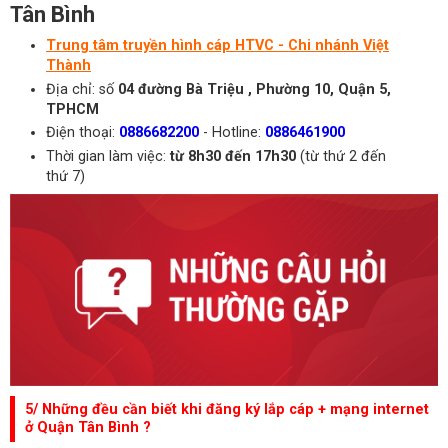
Tân Bình
Trung tâm truyền hình cáp HTVC - Chi nhánh Việt
Thành
Địa chỉ: số
04 đường Bà Triệu , Phường 10, Quận 5,
TPHCM
Điện thoại:
0886682200
- Hotline:
0886461900
Thời gian làm việc:
từ 8h30 đến 17h30
(từ thứ 2 đến
thứ 7)
5/ Những đều cần biết khi đăng ký lắp cáp + mạng internet
ở Quận Tân Bình ?