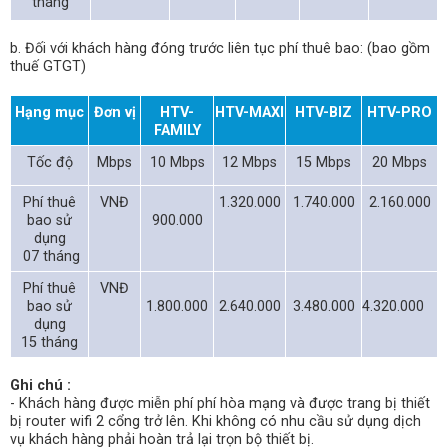
tháng
b. Đối với khách hàng đóng trước liên tục phí thuê bao: (bao gồm
thuế GTGT)
Hạng mục
Đơn vị
HTV-
HTV-MAXI
HTV-BIZ
HTV-PRO
FAMILY
Tốc độ
Mbps
10 Mbps
12 Mbps
15 Mbps
20 Mbps
Phí thuê
VNĐ
1.320.000
1.740.000
2.160.000
bao sử
900.000
dụng
07 tháng
Phí thuê
VNĐ
bao sử
1.800.000
2.640.000
3.480.000
4.320.000
dụng
15 tháng
Ghi chú :
- Khách hàng được miễn phí phí hòa mạng và được trang bị thiết
bị router wifi 2 cổng trở lên. Khi không có nhu cầu sử dụng dịch
vụ khách hàng phải hoàn trả lại trọn bộ thiết bị.