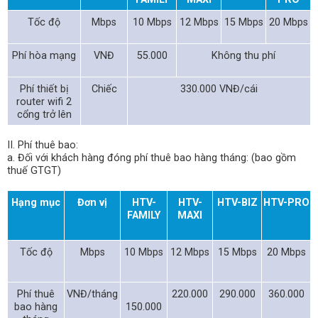
Tốc độ
Mbps
10 Mbps
12 Mbps
15 Mbps
20 Mbps
Phí hòa mạng
VNĐ
55.000
Không thu phí
Phí thiết bị
Chiếc
330.000 VNĐ/cái
router wifi 2
cổng trở lên
II. Phí thuê bao:
a. Đối với khách hàng đóng phí thuê bao hàng tháng: (bao gồm
thuế GTGT)
Hạng mục
Đơn vị
HTV-
HTV-
HTV-BIZ
HTV-PRO
FAMILY
MAXI
Tốc độ
Mbps
10 Mbps
12 Mbps
15 Mbps
20 Mbps
Phí thuê
VNĐ/tháng
220.000
290.000
360.000
bao hàng
150.000