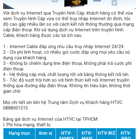
Với dịch vụ Internet qua Truyền hình Cáp, khách hàng có thể vừa
xem Truyền hình Cáp vừa có thể truy nhập Internet ổn định, tốc
độ cao gấp nhiều lần so với cách kết nối thông thường qua mạng
cáp điện thoại. Khi sử dụng dịch vụ Internet trên truyền hình
Cable, khách hàng được các lợi ích sau:
1 - Internet Cable đáp ứng nhu cầu truy nhập Internet 24/24.
2 - Chi phí linh hoạt, có nhiều gói cước đáp ứng mọi yêu cầu sử
dụng của khách hàng.
3 - Không bị chiếm dụng line điện thoại, không phải trả cước phí
điện thoại.
4 - Hệ thống cáp mới, chất lượng tốt với băng thông kết nối lớn.
5 - Tốc độ vượt trội hơn so với hình thức kết nối Internet truyền
thống qua đường dây điện thoại. Không tín hiệu bận, không thời
gian chờ
Mọi chi tiết xin liên hệ Trung tâm Dịch vụ Khách hàng HTVC :
0888001515
Bảng giá dịch vụ Internet của HTVC tại TPHCM
I. Phí hòa mạng, thiết bị:
Hạng mục
Đơn vị
HTV-
HTV-
HTV-BIZ
HTV-
FAMILY
MAXI
PRO