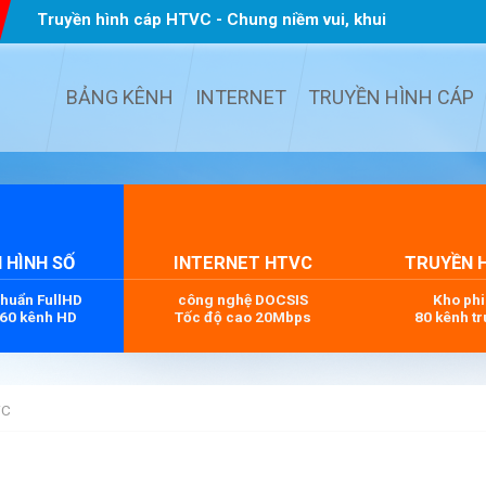
Truyền hình cáp HTVC - Chung niềm vui, khui
quà TẾT
...
BẢNG KÊNH
INTERNET
TRUYỀN HÌNH CÁP
 HÌNH SỐ
INTERNET HTVC
TRUYỀN 
chuẩn FullHD
công nghệ DOCSIS
Kho ph
 60 kênh HD
Tốc độ cao 20Mbps
80 kênh tr
VC