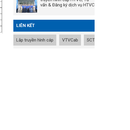
vấn & Đăng ký dịch vụ HTVC
LIÊN KẾT
Lắp truyền hình cáp
VTVCab
SCTV
Tin nhanh B