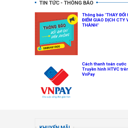
TIN TỨC - THÔNG BÁO
Thông báo "THAY ĐỔI 
ĐIỂM GIAO DỊCH CTY 
THÀNH"
Cách thanh toán cước
Truyền hình HTVC trê
VnPay
KHUYẾN MÃI