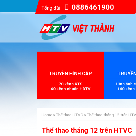
0886461900
Tổng đài
TRUYỀN HÌNH CÁP
TRUYỀN
70 kênh KTS
Hình ảnh 
40 kênh chuẩn HDTV
160 kênh
Home
»
Thể thao HTVC
»
Thể thao tháng 12 trên HT
Thể thao tháng 12 trên HTVC