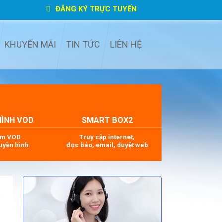
ĐĂNG KÝ TRỰC TUYẾN
KHUYẾN MÃI
TIN TỨC
LIÊN HỆ
HÌNH VOD
SMART BOX2
im VOD
Truy cập internet,
uyền hình
đọc báo, email, duyệt web