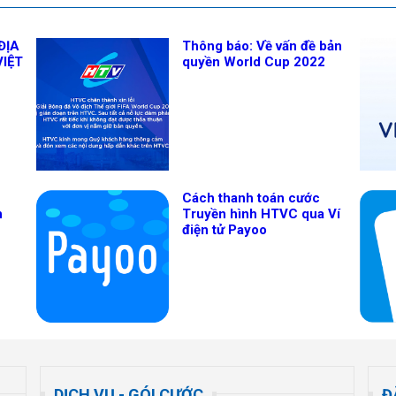
ĐỊA
Thông báo: Về vấn đề bản
VIỆT
quyền World Cup 2022
Cách thanh toán cước
n
Truyền hình HTVC qua Ví
điện tử Payoo
DỊCH VỤ - GÓI CƯỚC
Đ