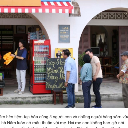
Năm bên tiệm tạp hóa cùng 3 người con và những người hàng xóm vừ
con bà Năm luôn có mâu thuẫn với mẹ. Hai mẹ con không bao giờ nói