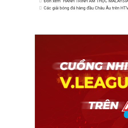
Đón xem "HÀNH TRÌNH ẨM THỰC MALAYSIA" 
Các giải bóng đá hàng đầu Châu Âu trên HT