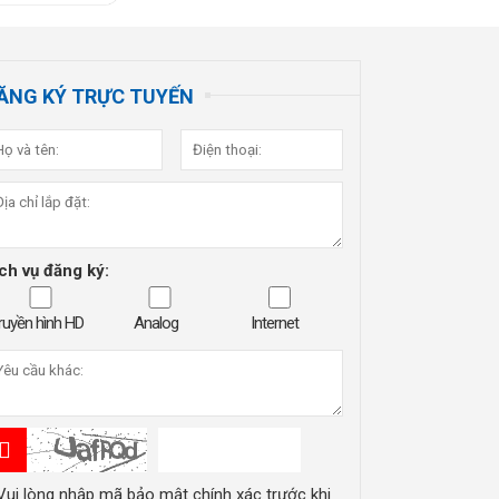
ĂNG KÝ TRỰC TUYẾN
ch vụ đăng ký:
ruyền hình HD
Analog
Internet
Vui lòng nhập mã bảo mật chính xác trước khi