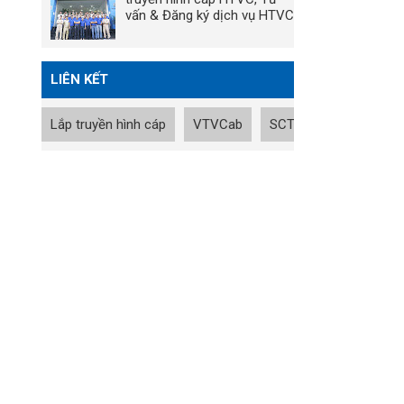
vấn & Đăng ký dịch vụ HTVC
LIÊN KẾT
Lắp truyền hình cáp
VTVCab
SCTV
Tin nhanh B