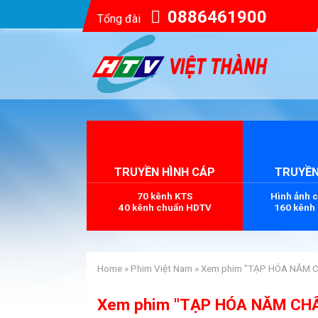
0886461900
Tổng đài
TRUYỀN HÌNH CÁP
TRUYỀN
70 kênh KTS
Hình ảnh 
40 kênh chuẩn HDTV
160 kênh
Home
»
Phim Việt Nam
»
Xem phim "TẠP HÓA NĂM CH
Xem phim "TẠP HÓA NĂM CHÂU