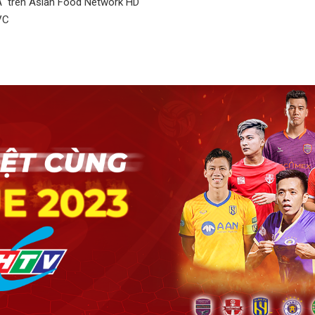
trên Asian Food Network HD
VC