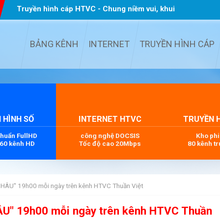
Truyền hình cáp HTVC - Chung niềm vui, khui
quà TẾT
...
BẢNG KÊNH
INTERNET
TRUYỀN HÌNH CÁP
 HÌNH SỐ
INTERNET HTVC
TRUYỀN 
chuẩn FullHD
công nghệ DOCSIS
Kho ph
 60 kênh HD
Tốc độ cao 20Mbps
80 kênh tr
ÂU" 19h00 mỗi ngày trên kênh HTVC Thuần Việt
" 19h00 mỗi ngày trên kênh HTVC Thuần