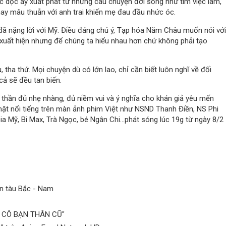
 dọc ấy xuất phát từ những câu chuyện đời sống như tìm việc làm,
hay mâu thuẫn với anh trai khiến mẹ đau đầu nhức óc.
 đã nặng lời với Mỹ. Điều đáng chú ý, Tạp hóa Năm Châu muốn nói với
xuất hiện nhưng để chúng ta hiểu nhau hơn chứ không phải tạo
 tha thứ. Mọi chuyện dù có lớn lao, chỉ cần biết luôn nghĩ về đối
cả sẽ đều tan biến.
thần đủ nhẹ nhàng, đủ niềm vui và ý nghĩa cho khán giả yêu mến
mặt nổi tiếng trên màn ảnh phim Việt như NSND Thanh Điền, NS Phi
ia Mỹ, Bi Max, Trà Ngọc, bé Ngân Chi…phát sóng lúc 19g từ ngày 8/2
ến tàu Bắc - Nam
G CÔ BẠN THÂN CŨ"