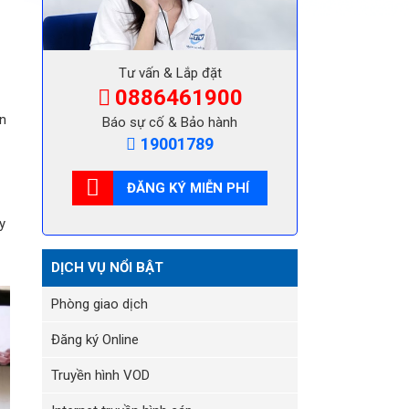
Tư vấn & Lắp đặt
0886461900
ân
Báo sự cố & Bảo hành
19001789
ĐĂNG KÝ MIỄN PHÍ
y
DỊCH VỤ NỔI BẬT
Phòng giao dịch
Đăng ký Online
Truyền hình VOD