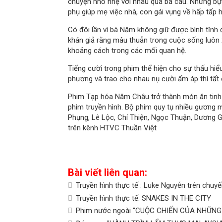
chuyện nhỏ nhẹ với nhau quá ba câu. Những bực
phụ giúp mẹ việc nhà, con gái vụng về hấp tấp 
Có đôi lần vì bà Năm không giữ được bình tĩnh
khán giả rằng mâu thuẫn trong cuộc sống luôn 
khoảng cách trong các mối quan hệ.
Tiếng cười trong phim thể hiện cho sự thấu hiểu,
phương và trao cho nhau nụ cười ấm áp thì tất 
Phim Tạp hóa Năm Châu trở thành món ăn tinh 
phim truyền hình. Bộ phim quy tụ nhiều gương 
Phụng, Lê Lộc, Chí Thiện, Ngọc Thuận, Dương G
trên kênh HTVC Thuần Việt
Bài viết liên quan:
Truyền hình thực tế : Luke Nguyễn trên chuy
Truyền hình thực tế: SNAKES IN THE CITY
Phim nước ngoài "CUỘC CHIẾN CỦA NHỮN