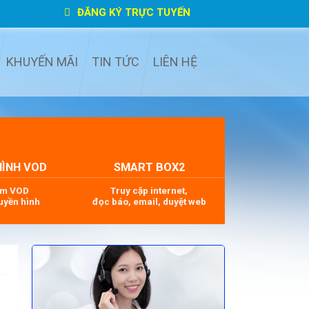
ĐĂNG KÝ TRỰC TUYẾN
KHUYẾN MÃI
TIN TỨC
LIÊN HỆ
HÌNH VOD
SMART BOX2
im VOD
Truy cập internet,
uyền hình
đọc báo, email, duyệt web