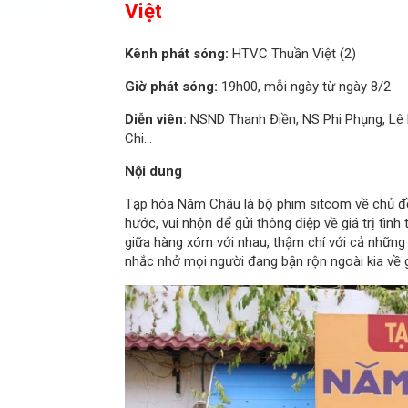
Việt
Kênh phát sóng:
HTVC Thuần Việt (2)
Giờ phát sóng:
19h00, mỗi ngày từ ngày 8/2
Diễn viên:
NSND Thanh Điền, NS Phi Phụng, Lê L
Chi...
Nội dung
Tạp hóa Năm Châu là bộ phim sitcom về chủ đề g
hước, vui nhộn để gửi thông điệp về giá trị tình
giữa hàng xóm với nhau, thậm chí với cả những
nhắc nhở mọi người đang bận rộn ngoài kia về g