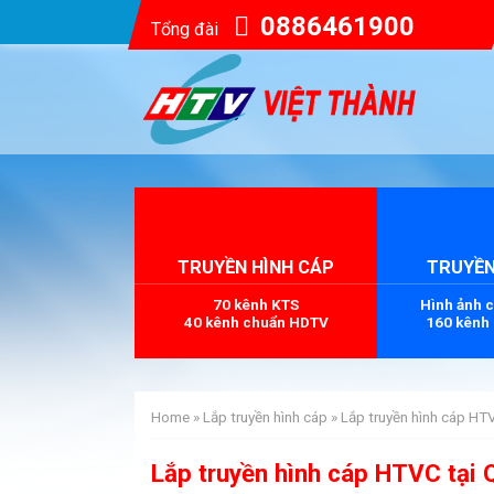
0886461900
Tổng đài
TRUYỀN HÌNH CÁP
TRUYỀN
70 kênh KTS
Hình ảnh 
40 kênh chuẩn HDTV
160 kênh
Home
»
Lắp truyền hình cáp
»
Lắp truyền hình cáp HT
Lắp truyền hình cáp HTVC tại 