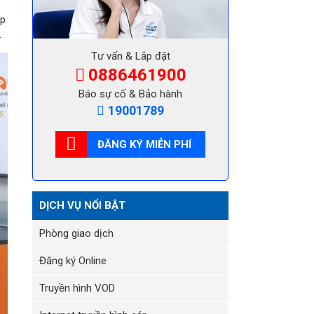
áp
.
Tư vấn & Lắp đặt
0886461900
Báo sự cố & Bảo hành
19001789
ĐĂNG KÝ MIỄN PHÍ
DỊCH VỤ NỔI BẬT
Phòng giao dịch
Đăng ký Online
Truyền hình VOD