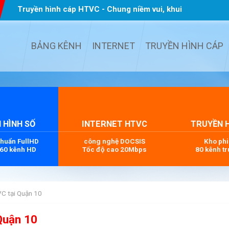
Truyền hình cáp HTVC - Chung niềm vui, khui
quà TẾT
...
BẢNG KÊNH
INTERNET
TRUYỀN HÌNH CÁP
 HÌNH SỐ
INTERNET HTVC
TRUYỀN 
chuẩn FullHD
công nghệ DOCSIS
Kho ph
 60 kênh HD
Tốc độ cao 20Mbps
80 kênh tr
VC tại Quận 10
Quận 10