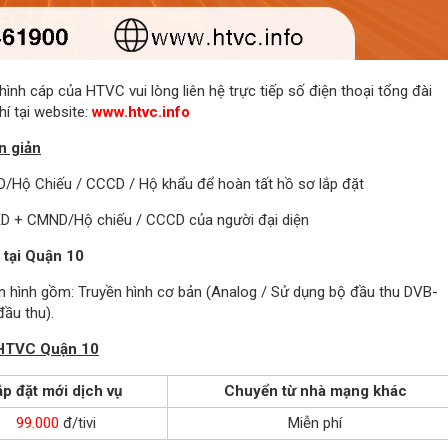
ình cáp của HTVC vui lòng liên hệ trực tiếp số điện thoại tổng đài
í tại website:
www.htvc.info
n giản
D/Hộ Chiếu / CCCD / Hộ khẩu để hoàn tất hồ sơ lắp đặt
KD + CMND/Hộ chiếu / CCCD của người đại diện
 tại Quận 10
n hình gồm: Truyền hình cơ bản (Analog / Sử dụng bộ đầu thu DVB-
ầu thu).
h HTVC Quận 10
p đặt mới dịch vụ
Chuyển từ nhà mạng khác
99.000
đ/tivi
Miễn phí