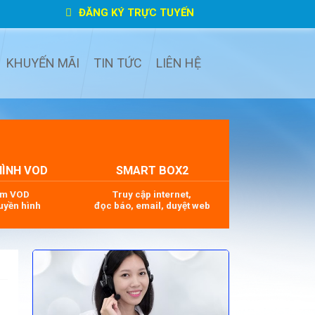
ĐĂNG KÝ TRỰC TUYẾN
KHUYẾN MÃI
TIN TỨC
LIÊN HỆ
HÌNH VOD
SMART BOX2
im VOD
Truy cập internet,
uyền hình
đọc báo, email, duyệt web