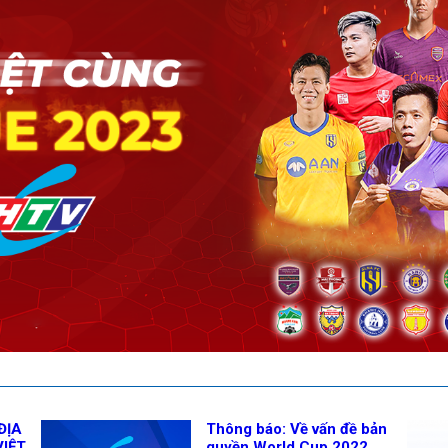
ĐỊA
Thông báo: Về vấn đề bản
VIỆT
quyền World Cup 2022