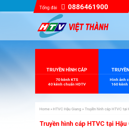
0886461900
Tổng đài
TRUYỀN HÌNH CÁP
TRUYỀN
70 kênh KTS
Hình ảnh 
40 kênh chuẩn HDTV
160 kênh
Home
»
HTVC Hậu Giang
»
Truyền hình cáp HTVC tại
Truyền hình cáp HTVC tại Hậu