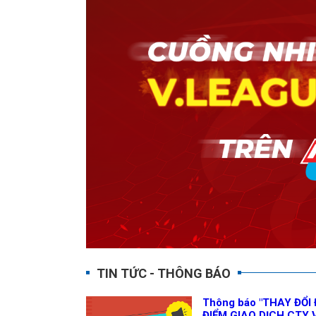
TIN TỨC - THÔNG BÁO
Thông báo "THAY ĐỔI 
ĐIỂM GIAO DỊCH CTY 