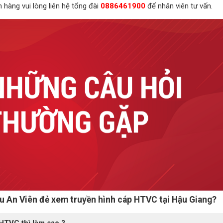
h hàng vui lòng liên hệ tổng đài
0886461900
để nhân viên tư vấn.
hu An Viên đẻ xem truyền hình cáp HTVC tại Hậu Giang?
HTVC thì làm sao ?