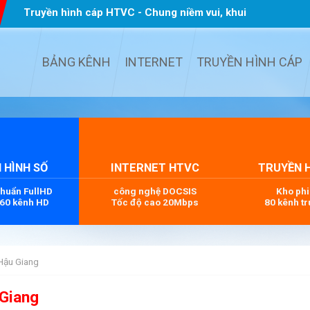
Truyền hình cáp HTVC - Chung niềm vui, khui
quà TẾT
...
BẢNG KÊNH
INTERNET
TRUYỀN HÌNH CÁP
 HÌNH SỐ
INTERNET HTVC
TRUYỀN 
chuẩn FullHD
công nghệ DOCSIS
Kho ph
 60 kênh HD
Tốc độ cao 20Mbps
80 kênh tr
 Hậu Giang
 Giang