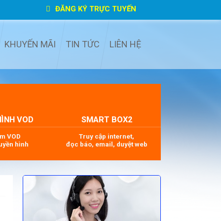
ĐĂNG KÝ TRỰC TUYẾN
KHUYẾN MÃI
TIN TỨC
LIÊN HỆ
HÌNH VOD
SMART BOX2
im VOD
Truy cập internet,
uyền hình
đọc báo, email, duyệt web