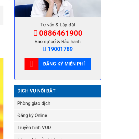
Tư vấn & Lắp đặt
0886461900
Báo sự cố & Bảo hành
19001789
ĐĂNG KÝ MIỄN PHÍ
DỊCH VỤ NỔI BẬT
Phòng giao dịch
Đăng ký Online
Truyền hình VOD