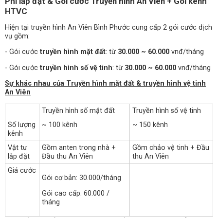
Phí lắp đặt & Gói cước Truyền hình An Viên + Gói kênh
HTVC
Hiện tại truyền hình An Viên Bình Phước cung cấp 2 gói cước dịch
vụ gồm:
- Gói cước
truyền hình mặt đất
: từ
30.000 ~ 60.000
vnđ/tháng
- Gói cước
truyền hình số vệ tinh
: từ
30.000 ~ 60.000
vnđ/tháng
Sự khác nhau của Truyền hình mặt đất & truyền hình vệ tinh
An Viên
Truyền hình số mặt đất
Truyền hình số vệ tinh
Số lượng
~ 100 kênh
~ 150 kênh
kênh
Vật tư
Gồm anten trong nhà +
Gồm chảo vệ tinh + Đầu
lắp đặt
Đầu thu An Viên
thu An Viên
Giá cước
Gói cơ bản: 30.000/tháng
Gói cao cấp: 60.000 /
tháng