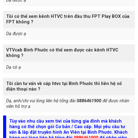
Dạ được ạ
Tôi có thể xem kênh HTVC trên đầu thu FPT Play BOX của
FPT không ?
Dạ được ạ
VTVcab Bình Phước có thể xem được các kênh HTVC
không ?
Dạ có ạ
Tôi cần tư vấn về cáp htvc tại Bình Phước thì liên hệ số
điện thoại nào ?
Dạ, anh/chị vui lòng liên hệ tổng đài
0886461900
để được nhân
viên hỗ trợ ạ
Tùy vào nhu cầu xem tivi của từng gia đình mà khách
hàng có thể chọn gói Cơ bản / Cao cấp. Mọi yêu cầu tư
vấn & lắp đặt truyền hình An Viên tại Bình Phước. Khách
hàng vui lòng liên hệ tổng đài
0886461900
để nhân viên