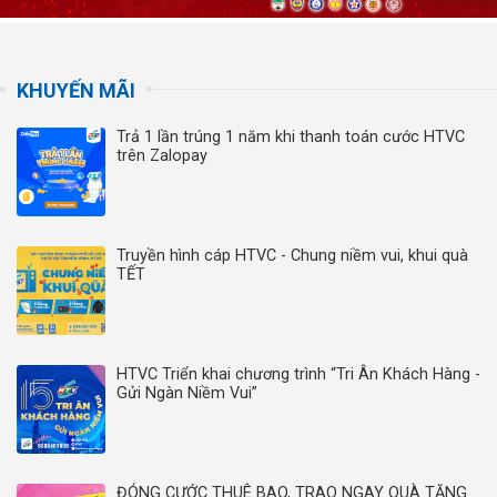
KHUYẾN MÃI
Trả 1 lần trúng 1 năm khi thanh toán cước HTVC
trên Zalopay
Truyền hình cáp HTVC - Chung niềm vui, khui quà
TẾT
HTVC Triển khai chương trình “Tri Ân Khách Hàng -
Gửi Ngàn Niềm Vui”
ĐÓNG CƯỚC THUÊ BAO, TRAO NGAY QUÀ TẶNG