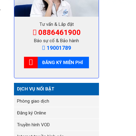
,
Tư vấn & Lắp đặt
0886461900
Báo sự cố & Bảo hành
19001789
ĐĂNG KÝ MIỄN PHÍ
DỊCH VỤ NỔI BẬT
Phòng giao dịch
Đăng ký Online
Truyền hình VOD