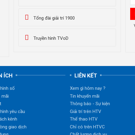
Tổng đài giải trí 1900
Truyền hình TVoD
N ÍCH
LIÊN KẾT
 hình số
Xem gì hôm nay ?
 mãi
Tin khuyến mãi
t
Thông báo - Sự kiện
 hình yêu cầu
Giải trí trên HTV
ách kênh
Thể thao HTV
òng giao dịch
Chỉ có trên HTVC
dụng
Chất lượng dịch vụ