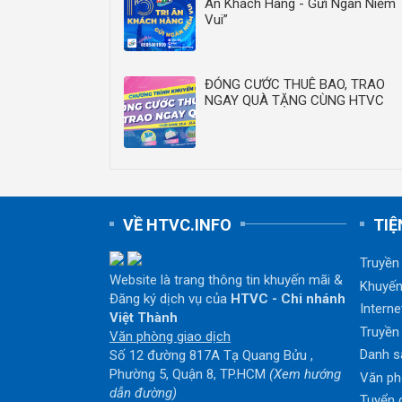
Ân Khách Hàng - Gửi Ngàn Niềm
Vui”
ĐÓNG CƯỚC THUÊ BAO, TRAO
NGAY QUÀ TẶNG CÙNG HTVC
VỀ HTVC.INFO
TIỆ
Truyền
Website là trang thông tin khuyến mãi &
Khuyến
Đăng ký dịch vụ của
HTVC - Chi nhánh
Interne
Việt Thành
Truyền
Văn phòng giao dịch
Danh s
Số 12 đường 817A Tạ Quang Bửu ,
Phường 5, Quận 8, TP.HCM
(Xem hướng
Văn ph
dẫn đường)
Tuyển 