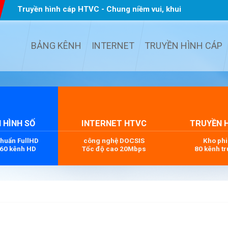
Truyền hình cáp HTVC - Chung niềm vui, khui
quà TẾT
...
BẢNG KÊNH
INTERNET
TRUYỀN HÌNH CÁP
 HÌNH SỐ
INTERNET HTVC
TRUYỀN 
chuẩn FullHD
công nghệ DOCSIS
Kho ph
 60 kênh HD
Tốc độ cao 20Mbps
80 kênh tr