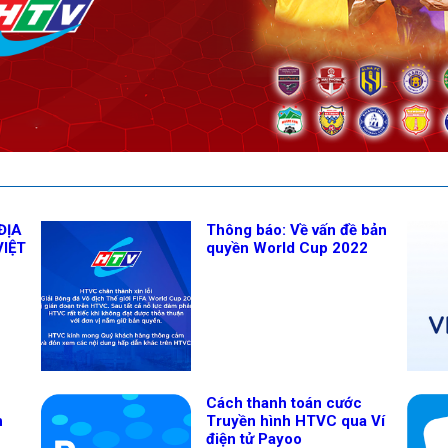
ĐỊA
Thông báo: Về vấn đề bản
VIỆT
quyền World Cup 2022
Cách thanh toán cước
n
Truyền hình HTVC qua Ví
điện tử Payoo