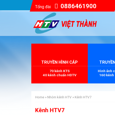
0886461900
Tổng đài
TRUYỀN HÌNH CÁP
TRUYỀN
70 kênh KTS
Hình ảnh 
40 kênh chuẩn HDTV
160 kênh
Home
»
Nhóm kênh HTV
»
Kênh HTV7
Kênh HTV7