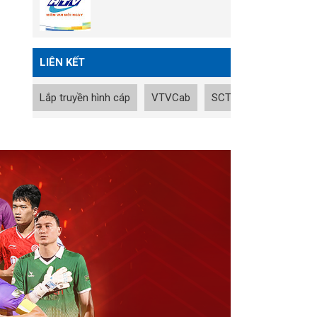
LIÊN KẾT
Lắp truyền hình cáp
VTVCab
SCTV
Tin nhanh B