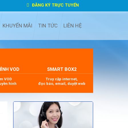
ĐĂNG KÝ TRỰC TUYẾN
KHUYẾN MÃI
TIN TỨC
LIÊN HỆ
HÌNH VOD
SMART BOX2
im VOD
Truy cập internet,
uyền hình
đọc báo, email, duyệt web