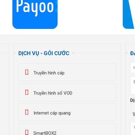
DỊCH VỤ - GÓI CƯỚC
Đ
Truyền hình cáp
Truyền hình số VOD
Dị
Internet cáp quang
T
SmartBOX2