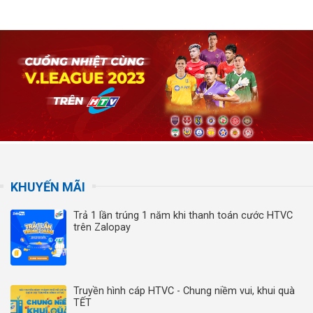
KHUYẾN MÃI
Trả 1 lần trúng 1 năm khi thanh toán cước HTVC
trên Zalopay
Truyền hình cáp HTVC - Chung niềm vui, khui quà
TẾT