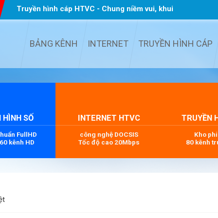
Truyền hình cáp HTVC - Chung niềm vui, khui
quà TẾT
...
BẢNG KÊNH
INTERNET
TRUYỀN HÌNH CÁP
 HÌNH SỐ
INTERNET HTVC
TRUYỀN 
chuẩn FullHD
công nghệ DOCSIS
Kho ph
 60 kênh HD
Tốc độ cao 20Mbps
80 kênh tr
ệt