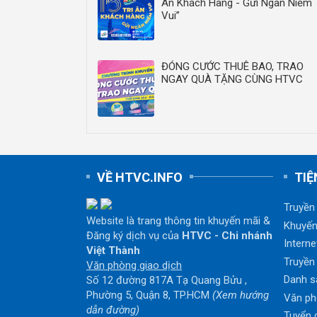
Ân Khách Hàng - Gửi Ngàn Niềm
Vui”
ĐÓNG CƯỚC THUÊ BAO, TRAO
NGAY QUÀ TẶNG CÙNG HTVC
VỀ HTVC.INFO
TIỆ
Truyền
Website là trang thông tin khuyến mãi &
Khuyến
Đăng ký dịch vụ của
HTVC - Chi nhánh
Interne
Việt Thành
Truyền
Văn phòng giao dịch
Danh s
Số 12 đường 817A Tạ Quang Bửu ,
Phường 5, Quận 8, TP.HCM
(Xem hướng
Văn ph
dẫn đường)
Tuyển 