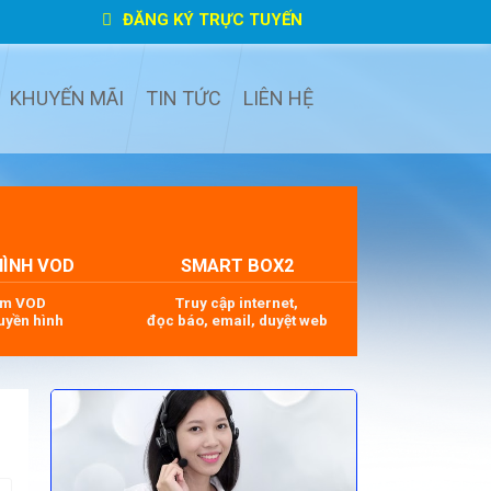
ĐĂNG KÝ TRỰC TUYẾN
KHUYẾN MÃI
TIN TỨC
LIÊN HỆ
HÌNH VOD
SMART BOX2
im VOD
Truy cập internet,
uyền hình
đọc báo, email, duyệt web