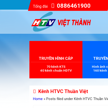
0886461900
Tổng đài
TRUYỀN HÌNH CÁP
TRUYỀN
70 kênh KTS
Hình ảnh 
40 kênh chuẩn HDTV
160 kênh
Kênh HTVC Thuần Việt
Home
» Posts filed under Kênh HTVC Thuần Vi