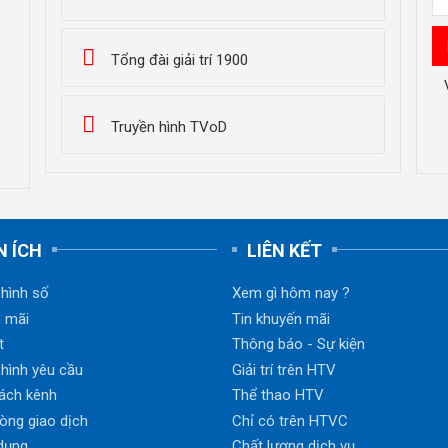
Tổng đài giải trí 1900
Truyền hình TVoD
N ÍCH
LIÊN KẾT
 hình số
Xem gì hôm nay ?
 mãi
Tin khuyến mãi
t
Thông báo - Sự kiện
 hình yêu cầu
Giải trí trên HTV
ách kênh
Thể thao HTV
òng giao dịch
Chỉ có trên HTVC
dụng
Chất lượng dịch vụ