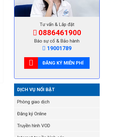
Tư vấn & Lắp đặt
0886461900
Báo sự cố & Bảo hành
19001789
ĐĂNG KÝ MIỄN PHÍ
DỊCH VỤ NỔI BẬT
Phòng giao dịch
Đăng ký Online
Truyền hình VOD