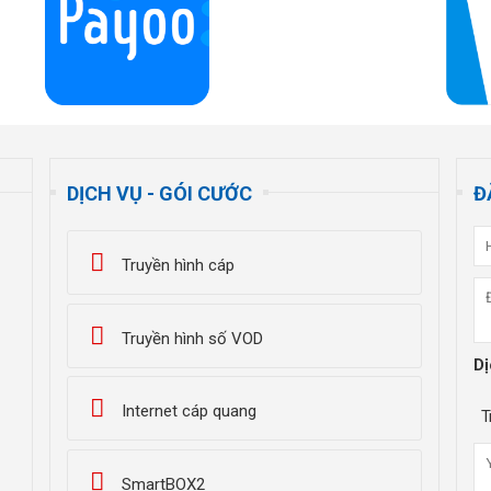
DỊCH VỤ - GÓI CƯỚC
Đ
Truyền hình cáp
Truyền hình số VOD
Dị
Internet cáp quang
T
SmartBOX2