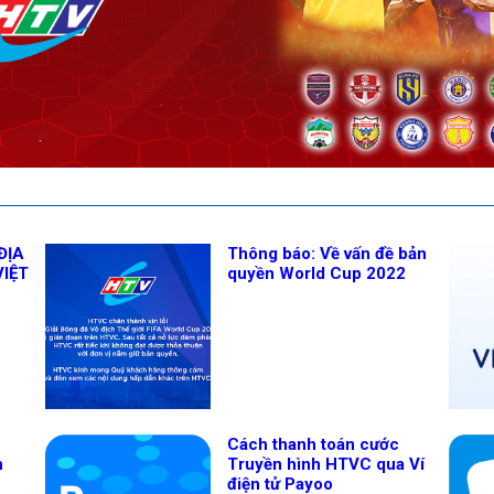
ĐỊA
Thông báo: Về vấn đề bản
VIỆT
quyền World Cup 2022
Cách thanh toán cước
n
Truyền hình HTVC qua Ví
điện tử Payoo