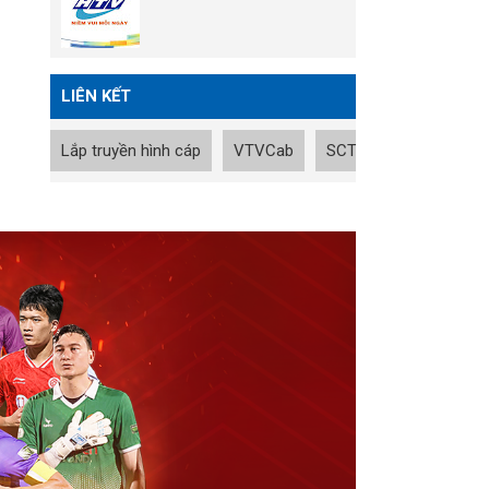
LIÊN KẾT
Lắp truyền hình cáp
VTVCab
SCTV
Tin nhanh B