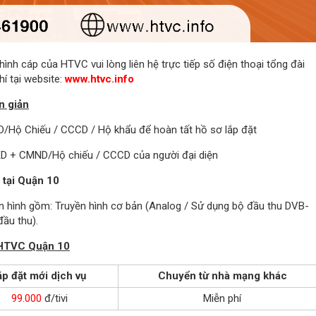
ình cáp của HTVC vui lòng liên hệ trực tiếp số điện thoại tổng đài
í tại website:
www.htvc.info
n giản
D/Hộ Chiếu / CCCD / Hộ khẩu để hoàn tất hồ sơ lắp đặt
KD + CMND/Hộ chiếu / CCCD của người đại diện
 tại Quận 10
n hình gồm: Truyền hình cơ bản (Analog / Sử dụng bộ đầu thu DVB-
ầu thu).
h HTVC Quận 10
p đặt mới dịch vụ
Chuyển từ nhà mạng khác
99.000
đ/tivi
Miễn phí