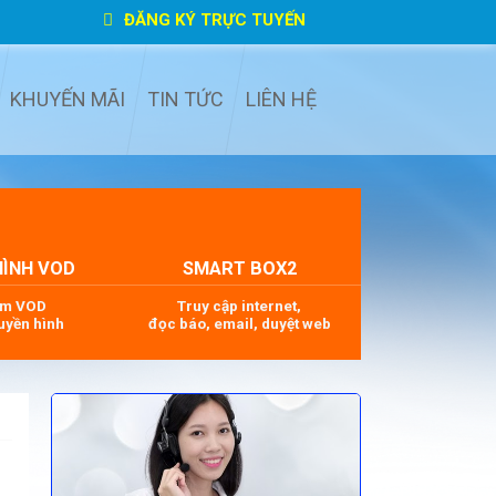
ĐĂNG KÝ TRỰC TUYẾN
KHUYẾN MÃI
TIN TỨC
LIÊN HỆ
HÌNH VOD
SMART BOX2
im VOD
Truy cập internet,
uyền hình
đọc báo, email, duyệt web