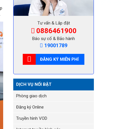
áp
.
Tư vấn & Lắp đặt
0886461900
Báo sự cố & Bảo hành
19001789
ĐĂNG KÝ MIỄN PHÍ
DỊCH VỤ NỔI BẬT
Phòng giao dịch
Đăng ký Online
Truyền hình VOD