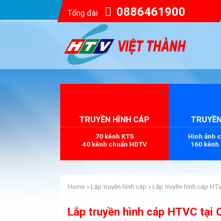
0886461900
Tổng đài
TRUYỀN HÌNH CÁP
TRUYỀN
70 kênh KTS
Hình ảnh 
40 kênh chuẩn HDTV
160 kênh
Home
»
Lắp truyền hình cáp
»
Lắp truyền hình cáp HT
Lắp truyền hình cáp HTVC tại 