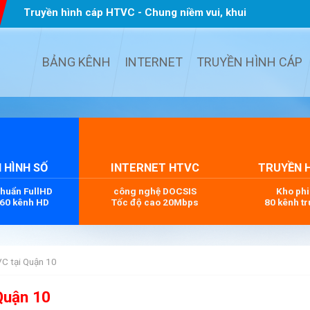
Truyền hình cáp HTVC - Chung niềm vui, khui
quà TẾT
...
BẢNG KÊNH
INTERNET
TRUYỀN HÌNH CÁP
 HÌNH SỐ
INTERNET HTVC
TRUYỀN 
chuẩn FullHD
công nghệ DOCSIS
Kho ph
 60 kênh HD
Tốc độ cao 20Mbps
80 kênh tr
VC tại Quận 10
Quận 10