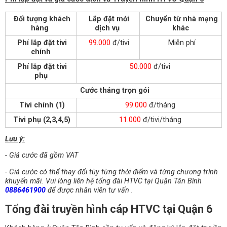
Đối tượng khách
Lắp đặt mới
Chuyển từ nhà mạng
hàng
dịch vụ
khác
Phí lắp đặt tivi
99.000
đ/tivi
Miễn phí
chính
Phí lắp đặt tivi
50.000
đ/tivi
phụ
Cước tháng trọn gói
Tivi chính (1)
99.000
đ/tháng
Tivi phụ (2,3,4,5)
11.000
đ/tivi/tháng
Lưu ý:
- Giá cước đã gồm VAT
- Giá cước có thể thay đổi tùy từng thời điểm và từng chương trình
khuyến mãi. Vui lòng liên hệ tổng đài HTVC tại Quận Tân Bình
0886461900
để được nhân viên tư vấn .
Tổng đài truyền hình cáp HTVC tại Quận 6