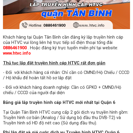
Khách hàng tại Quận Tân Bình cần đăng ký lắp truyền hình cáp
của HTVC vui lòng liên hệ trực tiếp số điện thoại tổng đài
0886461900
. Hoặc đăng ký trực tuyến miễn phí tại website:
www.htvc.info
Thủ tục lắp đặt truyền hình cáp HTVC rất đơn giản
- Đối với khách hàng cá nhân: Chỉ cần có CMND/Hộ Chiếu / CCCD
/ Hộ khẩu để hoàn tất hồ sơ lắp đặt
- Đối với khách hàng doanh nghiệp: Cần có GPKD + CMND/Hộ
chiếu / CCCD của người đại diện
Bảng giá lắp truyền hình cáp HTVC mới nhất tại Quận 6
Tại Quận Tân Bình HTVC cung cấp 2 gói dịch vụ truyền hình gồm:
Truyền hình cơ bản (Analog / Sử dụng bộ đầu thu DVB-T2) và
Truyền hình số HD độ nét cao (Sử dụng đầu thu).
Phí lắp đặt và giá cước dịch vụ Truyền hình HTVC Quận 6