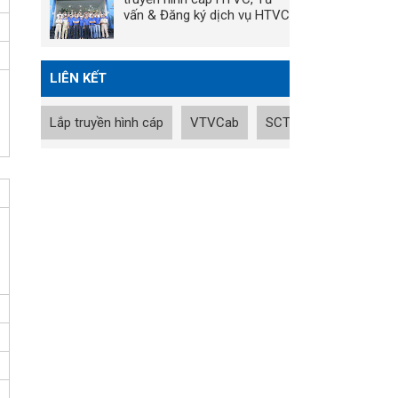
vấn & Đăng ký dịch vụ HTVC
LIÊN KẾT
Lắp truyền hình cáp
VTVCab
SCTV
Tin nhanh B