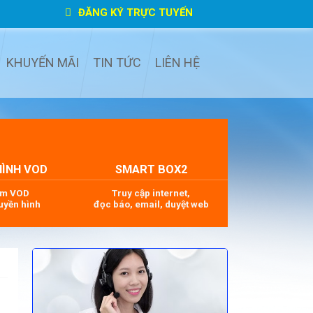
ĐĂNG KÝ TRỰC TUYẾN
KHUYẾN MÃI
TIN TỨC
LIÊN HỆ
HÌNH VOD
SMART BOX2
im VOD
Truy cập internet,
uyền hình
đọc báo, email, duyệt web