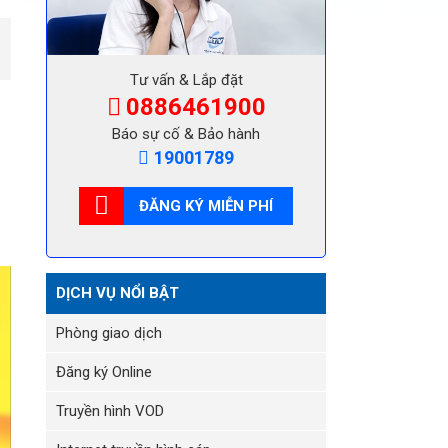
Tư vấn & Lắp đặt
0886461900
Báo sự cố & Bảo hành
19001789
ĐĂNG KÝ MIỄN PHÍ
DỊCH VỤ NỔI BẬT
Phòng giao dịch
Đăng ký Online
Truyền hình VOD