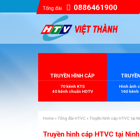
0886461900
Tổng đài
TRUYỀN HÌNH CÁP
TRUYỀN
70 kênh KTS
Hình ảnh 
40 kênh chuẩn HDTV
160 kênh
Home
»
Tổng đài HTVC
»
Truyền hình cáp HTVC tại Ni
Truyền hình cáp HTVC tại Ninh