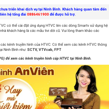
 chưa triển khai dịch vụ tại Ninh Bình. Khách hàng quan tâm đến
liên hệ tổng đài
0886461900
để được hỗ trợ.
VC có thể cài đặt ứng dụng HTVC lên các dòng Smartv sử dụng hệ
nhà khách hàng là các mẫu tivi dời cũ. Vui lòng tham khảo các
ch các kênh truyền hình của HTVC. Có thể xem các kênh HTVC thông
ại Ninh Bình như:
SCTV, VTVcab, FPT
AVG) để xem các kênh truyền hình cáp HTVC tại Ninh Bình.