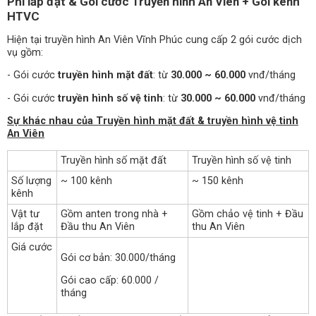
Phí lắp đặt & Gói cước Truyền hình An Viên + Gói kênh
HTVC
Hiện tại truyền hình An Viên Vĩnh Phúc cung cấp 2 gói cước dịch
vụ gồm:
- Gói cước
truyền hình mặt đất
: từ
30.000 ~ 60.000
vnđ/tháng
- Gói cước
truyền hình số vệ tinh
: từ
30.000 ~ 60.000
vnđ/tháng
Sự khác nhau của Truyền hình mặt đất & truyền hình vệ tinh
An Viên
Truyền hình số mặt đất
Truyền hình số vệ tinh
Số lượng
~ 100 kênh
~ 150 kênh
kênh
Vật tư
Gồm anten trong nhà +
Gồm chảo vệ tinh + Đầu
lắp đặt
Đầu thu An Viên
thu An Viên
Giá cước
Gói cơ bản: 30.000/tháng
Gói cao cấp: 60.000 /
tháng