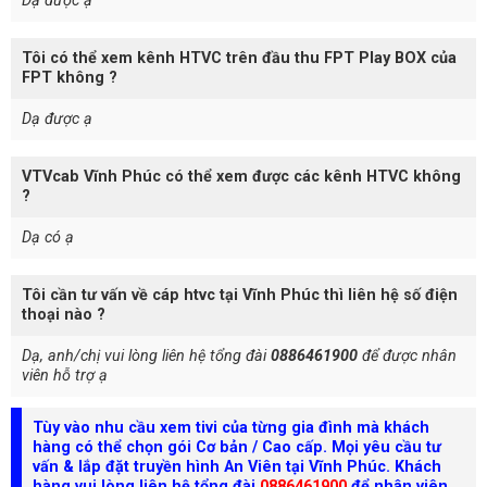
Dạ được ạ
Tôi có thể xem kênh HTVC trên đầu thu FPT Play BOX của
FPT không ?
Dạ được ạ
VTVcab Vĩnh Phúc có thể xem được các kênh HTVC không
?
Dạ có ạ
Tôi cần tư vấn về cáp htvc tại Vĩnh Phúc thì liên hệ số điện
thoại nào ?
Dạ, anh/chị vui lòng liên hệ tổng đài
0886461900
để được nhân
viên hỗ trợ ạ
Tùy vào nhu cầu xem tivi của từng gia đình mà khách
hàng có thể chọn gói Cơ bản / Cao cấp. Mọi yêu cầu tư
vấn & lắp đặt truyền hình An Viên tại Vĩnh Phúc. Khách
hàng vui lòng liên hệ tổng đài
0886461900
để nhân viên