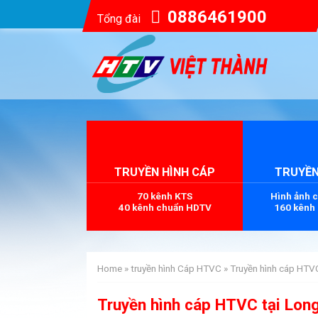
0886461900
Tổng đài
TRUYỀN HÌNH CÁP
TRUYỀN
70 kênh KTS
Hình ảnh 
40 kênh chuẩn HDTV
160 kênh
Home
»
truyền hình Cáp HTVC
»
Truyền hình cáp HTV
Truyền hình cáp HTVC tại Lon