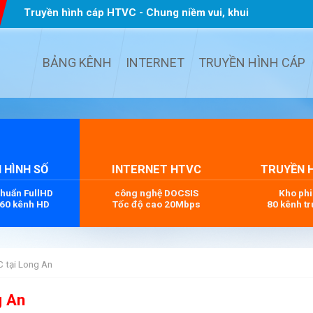
Truyền hình cáp HTVC - Chung niềm vui, khui
quà TẾT
...
BẢNG KÊNH
INTERNET
TRUYỀN HÌNH CÁP
 HÌNH SỐ
INTERNET HTVC
TRUYỀN 
chuẩn FullHD
công nghệ DOCSIS
Kho ph
 60 kênh HD
Tốc độ cao 20Mbps
80 kênh tr
C tại Long An
g An