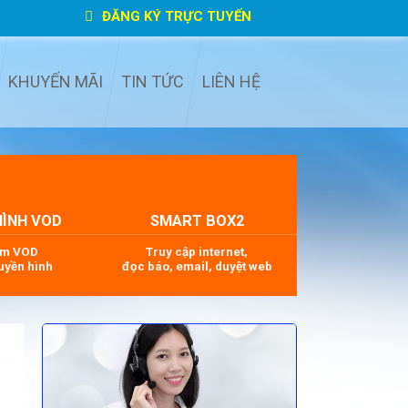
ĐĂNG KÝ TRỰC TUYẾN
KHUYẾN MÃI
TIN TỨC
LIÊN HỆ
HÌNH VOD
SMART BOX2
im VOD
Truy cập internet,
uyền hình
đọc báo, email, duyệt web