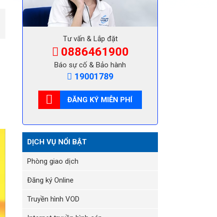
Tư vấn & Lắp đặt
0886461900
Báo sự cố & Bảo hành
19001789
ĐĂNG KÝ MIỄN PHÍ
DỊCH VỤ NỔI BẬT
Phòng giao dịch
Đăng ký Online
Truyền hình VOD