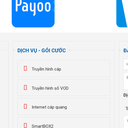
DỊCH VỤ - GÓI CƯỚC
Đ
Truyền hình cáp
Truyền hình số VOD
Dị
Internet cáp quang
T
SmartBOX2