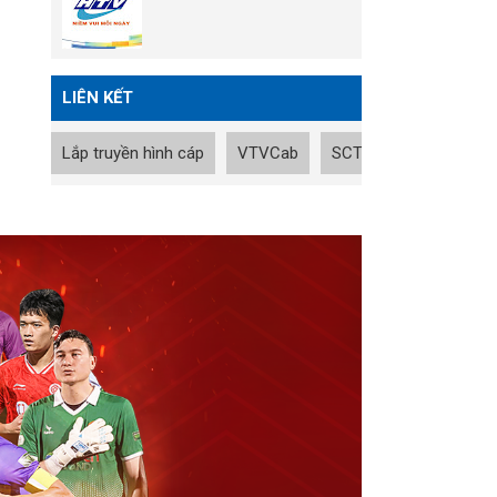
LIÊN KẾT
Lắp truyền hình cáp
VTVCab
SCTV
Tin nhanh B