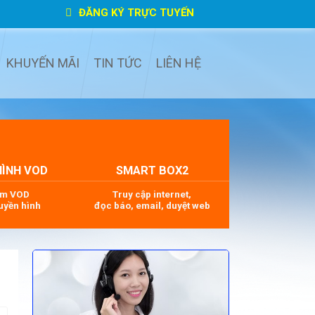
ĐĂNG KÝ TRỰC TUYẾN
KHUYẾN MÃI
TIN TỨC
LIÊN HỆ
HÌNH VOD
SMART BOX2
im VOD
Truy cập internet,
uyền hình
đọc báo, email, duyệt web