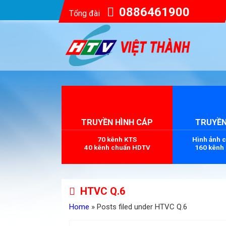
0886461900
Tổng đài
TRUYỀN HÌNH CÁP
TRUYỀN
70 kênh KTS
Hình ảnh 
40 kênh chuẩn HDTV
160 kênh
HTVC Q.6
Home
» Posts filed under HTVC Q.6