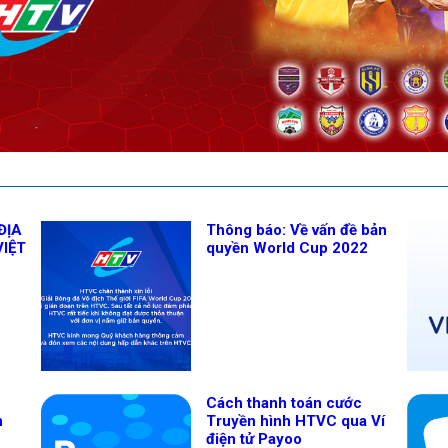
ĐỊA
Thông báo: Về vấn đề bản
VIỆT
quyền World Cup 2022
Cách thanh toán cước
n
Truyền hình HTVC qua Ví
điện tử Payoo