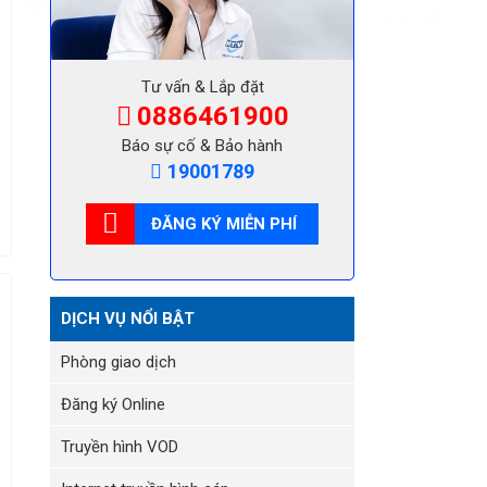
Tư vấn & Lắp đặt
0886461900
Báo sự cố & Bảo hành
19001789
ĐĂNG KÝ MIỄN PHÍ
DỊCH VỤ NỔI BẬT
Phòng giao dịch
Đăng ký Online
Truyền hình VOD