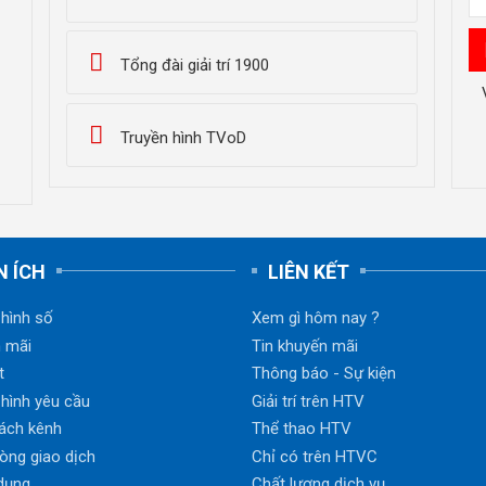
Tổng đài giải trí 1900
Truyền hình TVoD
N ÍCH
LIÊN KẾT
 hình số
Xem gì hôm nay ?
 mãi
Tin khuyến mãi
t
Thông báo - Sự kiện
 hình yêu cầu
Giải trí trên HTV
ách kênh
Thể thao HTV
òng giao dịch
Chỉ có trên HTVC
dụng
Chất lượng dịch vụ