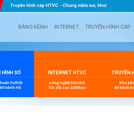
Truyền hình cáp HTVC - Chung niềm vui, khui
quà TẾT
...
BẢNG KÊNH
INTERNET
TRUYỀN HÌNH CÁP
 HÌNH SỐ
INTERNET HTVC
TRUYỀN 
chuẩn FullHD
công nghệ DOCSIS
Kho ph
 60 kênh HD
Tốc độ cao 20Mbps
80 kênh tr