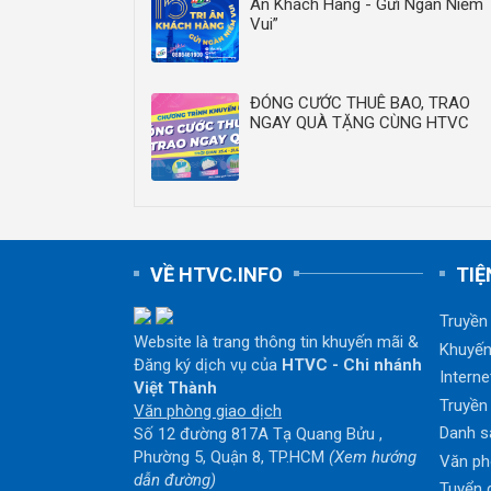
Ân Khách Hàng - Gửi Ngàn Niềm
Vui”
ĐÓNG CƯỚC THUÊ BAO, TRAO
NGAY QUÀ TẶNG CÙNG HTVC
VỀ HTVC.INFO
TIỆ
Truyền
Website là trang thông tin khuyến mãi &
Khuyến
Đăng ký dịch vụ của
HTVC - Chi nhánh
Interne
Việt Thành
Truyền
Văn phòng giao dịch
Danh s
Số 12 đường 817A Tạ Quang Bửu ,
Phường 5, Quận 8, TP.HCM
(Xem hướng
Văn ph
dẫn đường)
Tuyển 