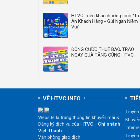
HTVC Triển khai chương trình “Tri
Ân Khách Hàng - Gửi Ngàn Niềm
Vui”
ĐÓNG CƯỚC THUÊ BAO, TRAO
NGAY QUÀ TẶNG CÙNG HTVC
VỀ HTVC.INFO
TIỆ
Truyền
Website là trang thông tin khuyến mãi &
Khuyến
Đăng ký dịch vụ của
HTVC - Chi nhánh
Interne
Việt Thành
Truyền
Văn phòng giao dịch