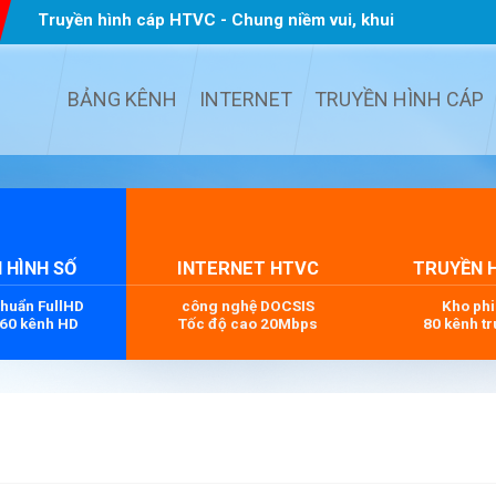
Truyền hình cáp HTVC - Chung niềm vui, khui
quà TẾT
...
BẢNG KÊNH
INTERNET
TRUYỀN HÌNH CÁP
 HÌNH SỐ
INTERNET HTVC
TRUYỀN 
chuẩn FullHD
công nghệ DOCSIS
Kho ph
 60 kênh HD
Tốc độ cao 20Mbps
80 kênh tr