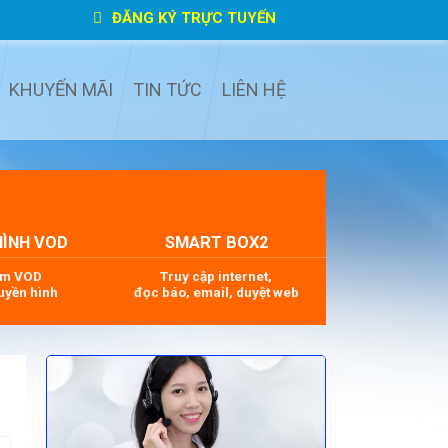
ĐĂNG KÝ TRỰC TUYẾN
KHUYẾN MÃI
TIN TỨC
LIÊN HỆ
HÌNH VOD
SMART BOX2
im VOD
Truy cập internet,
uyền hình
đọc báo, email, duyệt web