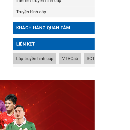
Internet truyền hình cáp
Truyền hình cáp
KHÁCH HÀNG QUAN TÂM
LIÊN KẾT
Lắp truyền hình cáp
VTVCab
SCTV
Tin nhanh B