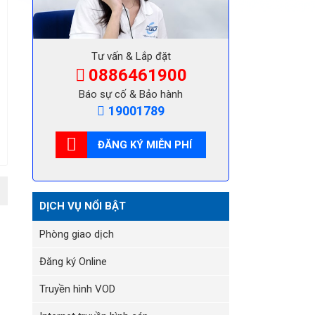
Tư vấn & Lắp đặt
0886461900
Báo sự cố & Bảo hành
19001789
ĐĂNG KÝ MIỄN PHÍ
DỊCH VỤ NỔI BẬT
Phòng giao dịch
Đăng ký Online
Truyền hình VOD