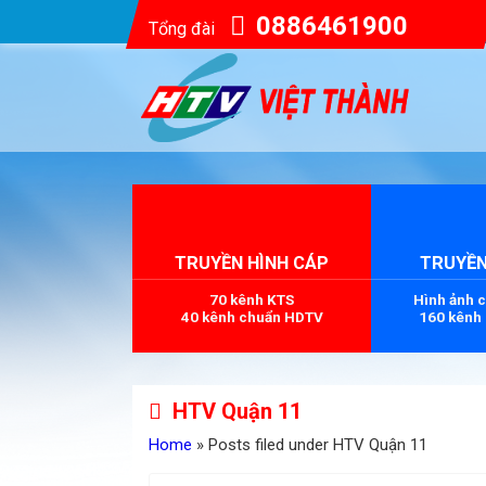
0886461900
Tổng đài
TRUYỀN HÌNH CÁP
TRUYỀN
70 kênh KTS
Hình ảnh 
40 kênh chuẩn HDTV
160 kênh
HTV Quận 11
Home
» Posts filed under HTV Quận 11